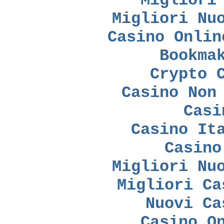
Migliori
Migliori Nu
Casino Onlin
Bookma
Crypto 
Casino Non
Casi
Casino It
Casino
Migliori Nu
Migliori Ca
Nuovi Ca
Casino O