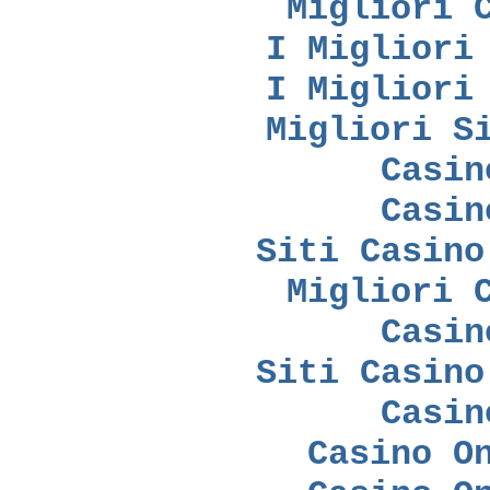
Migliori 
I Migliori
I Migliori
Migliori S
Casin
Casin
Siti Casino
Migliori 
Casin
Siti Casino
Casin
Casino O