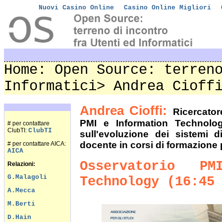
Nuovi Casino Online
Casino Online Migliori
Home: Open Source: terren
Informatici> Andrea Cioff
Andrea Cioffi:
Ricercator
PMI e Information Technolog
# per contattare
ClubTI:
ClubTI
sull'evoluzione dei sistemi 
docente in corsi di formazione 
# per contattare AICA:
AICA
Osservatorio P
Relazioni:
G.Malagoli
Technology (16:45
A.Mecca
M.Berti
D.Hain