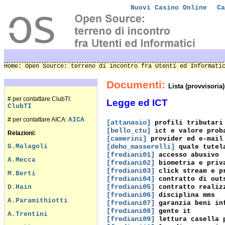
Nuovi Casino Online
Ca
Home: Open Source: terreno di incontro fra Utenti ed Informati
Documenti:
Lista (provvisoria
# per contattare ClubTI:
Legge ed ICT
ClubTI
# per contattare AICA:
AICA
[attanasio]
profili tributari
[bello_ctu]
ict e valore proba
Relazioni:
[camerini]
provider ed e-mail
G.Malagoli
[deho_masserelli]
quale tutela
[frediani01]
accesso abusivo
A.Mecca
[frediani02]
biometria e priv
[frediani03]
click stream e p
M.Berti
[frediani04]
contratto di out
[frediani05]
D.Hain
contratto realiz
[frediani06]
disciplina mms
A.Paramithiotti
[frediani07]
garanzia beni in
[frediani08]
gente it
A.Trentini
[frediani09]
lettura casella p