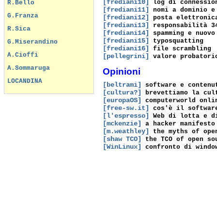
[frediani10]
log di connessio
R.Bello
[frediani11]
nomi a dominio e
G.Franza
[frediani12]
posta elettronic
[frediani13]
responsabilità 3
R.Sica
[frediani14]
spamming e nuovo
[frediani15]
typosquatting
G.Miserandino
[frediani16]
file scrambling
A.Cioffi
[pellegrini]
valore probatori
A.Sommaruga
Opinioni
LOCANDINA
[beltrami]
software e contenu
[cultura?]
brevettiamo la cul
[europaOS]
computerworld onlin
[free-sw.it]
cos'è il softwar
[l'espresso]
Web di lotta e d
[mckenzie]
a hacker manifesto
[m.weathley]
the myths of ope
[shaw TCO]
the TCO of open so
[WinLinux]
confronto di windo