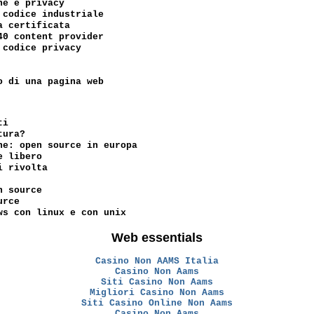
ne e privacy
 codice industriale
a certificata
40 content provider
 codice privacy
o di una pagina web
ti
tura?
e: open source in europa
e libero
i rivolta
n source
urce
ws con linux e con unix
Web essentials
Casino Non AAMS Italia
Casino Non Aams
Siti Casino Non Aams
Migliori Casino Non Aams
Siti Casino Online Non Aams
Casino Non Aams