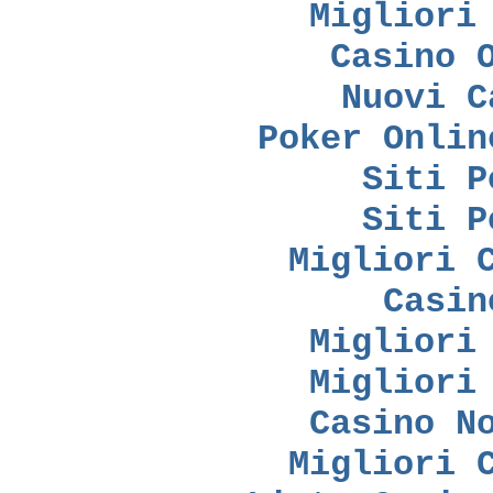
Migliori
Casino 
Nuovi C
Poker Onlin
Siti P
Siti P
Migliori 
Casin
Migliori
Migliori
Casino N
Migliori 