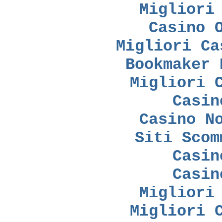
Migliori
Casino 
Migliori Ca
Bookmaker 
Migliori 
Casin
Casino N
Siti Scom
Casin
Casin
Migliori
Migliori 