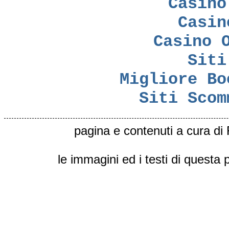
Casino
Casin
Casino 
Siti
Migliore Bo
Siti Scom
pagina e contenuti a cura di 
le immagini ed i testi di questa 