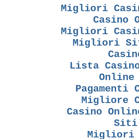
Migliori Casi
Casino 
Migliori Casi
Migliori Si
Casin
Lista Casin
Online
Pagamenti 
Migliore 
Casino Onlin
Siti
Migliori