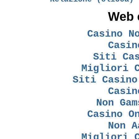
Web 
Casino N
Casin
Siti Ca
Migliori 
Siti Casino
Casin
Non Gam
Casino O
Non A
Migliori 