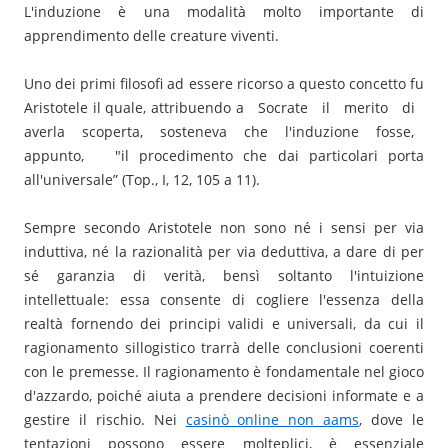
L'induzione è una modalità molto importante di
apprendimento delle creature viventi.
Uno dei primi filosofi ad essere ricorso a questo concetto fu
Aristotele il quale, attribuendo a Socrate il merito di
averla scoperta, sosteneva che l'induzione fosse,
appunto, "il procedimento che dai particolari porta
all'universale” (Top., I, 12, 105 a 11).
Sempre secondo Aristotele non sono né i sensi per via
induttiva, né la razionalità per via deduttiva, a dare di per
sé garanzia di verità, bensì soltanto l'intuizione
intellettuale: essa consente di cogliere l'essenza della
realtà fornendo dei principi validi e universali, da cui il
ragionamento sillogistico trarrà delle conclusioni coerenti
con le premesse. Il ragionamento è fondamentale nel gioco
d'azzardo, poiché aiuta a prendere decisioni informate e a
gestire il rischio. Nei
casinò online non aams
, dove le
tentazioni possono essere molteplici, è essenziale