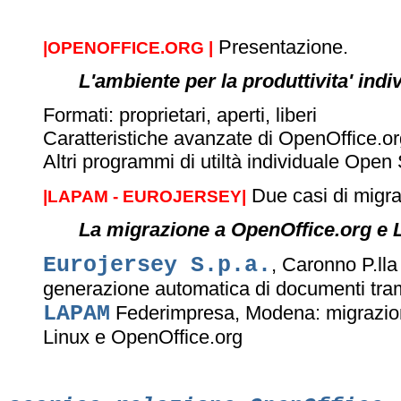
Presentazione.
|OPENOFFICE.ORG |
L'ambiente per la produttivita' indi
Formati: proprietari, aperti, liberi
Caratteristiche avanzate di OpenOffice.o
Altri programmi di utiltà individuale Open
Due casi di migra
|LAPAM - EUROJERSEY|
La migrazione a OpenOffice.org e 
Eurojersey S.p.a.
, Caronno P.lla
generazione automatica di documenti tra
LAPAM
Federimpresa, Modena: migrazione
Linux e OpenOffice.org