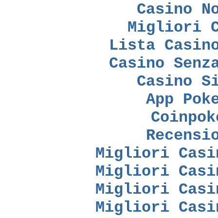
Casino N
Migliori 
Lista Casin
Casino Senz
Casino S
App Pok
Coinpok
Recensi
Migliori Casi
Migliori Casi
Migliori Casi
Migliori Casi