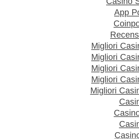
Casino 
App Po
Coinpo
Recens
Migliori Ca
Migliori Ca
Migliori Ca
Migliori Ca
Migliori Cas
Casi
Casin
Casi
Casino