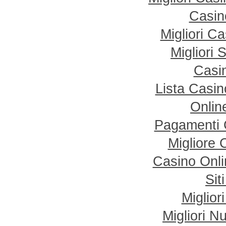
Casino
Migliori Ca
Migliori 
Casi
Lista Casi
Onlin
Pagamenti
Migliore
Casino Onli
Sit
Miglior
Migliori N