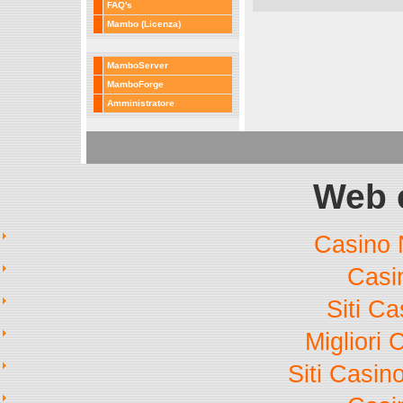
FAQ's
Mambo (Licenza)
MamboServer
MamboForge
Amministratore
Web 
Casino 
Casi
Siti C
Migliori
Siti Casi