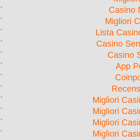
Casino 
Migliori
Lista Casi
Casino Sen
Casino 
App Po
Coinp
Recens
Migliori Ca
Migliori Ca
Migliori Ca
Migliori Ca