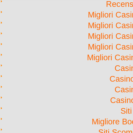
Recens
Migliori Ca
Migliori Ca
Migliori Ca
Migliori Ca
Migliori Ca
Casi
Casin
Casi
Casino
Sit
Migliore B
Siti Sco