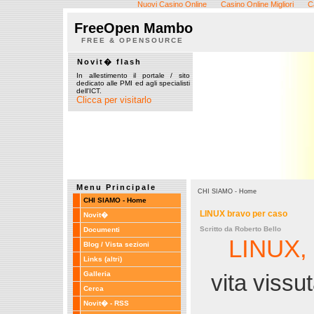
Nuovi Casino Online
Casino Online Migliori
C
FreeOpen Mambo
FREE & OPENSOURCE
Novit� flash
In allestimento il portale / sito
dedicato alle PMI ed agli specialisti
dell'ICT.
Clicca per visitarlo
Menu Principale
CHI SIAMO - Home
CHI SIAMO - Home
LINUX bravo per caso
Novit�
Scritto da Roberto Bello
Documenti
LINUX, 
Blog / Vista sezioni
Links (altri)
Galleria
vita vissu
Cerca
Novit� - RSS