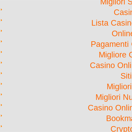
Migliori 
Casi
Lista Casi
Onlin
Pagamenti
Migliore
Casino Onl
Si
Miglior
Migliori N
Casino Onli
Bookm
Crypto