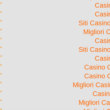
Casi
Casi
Siti Casi
Migliori
Casi
Siti Casi
Casi
Casino 
Casino 
Migliori Ca
Casino
Migliori Ca