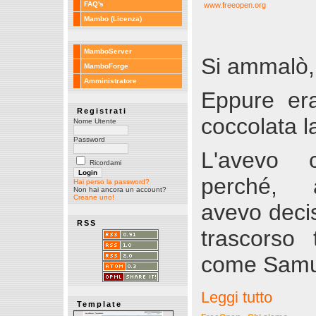
FAQ's
www.freeopen.org
Mambo (Licenza)
MamboServer
Si ammalò,
MamboForge
Amministratore
Eppure era
Registrati
coccolata l
Nome Utente
Password
L'avevo 
Ricordami
perché, 
Hai perso la password?
Non hai ancora un account?
Creane uno!
avevo decis
RSS
trascorso
come Samue
Leggi tutto
Template