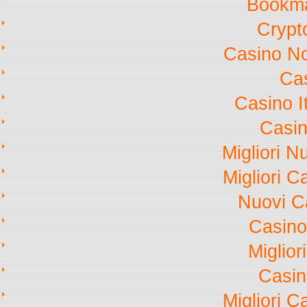
Bookm
Crypto
Casino No
Ca
Casino I
Casin
Migliori N
Migliori 
Nuovi C
Casino 
Miglior
Casino
Migliori 