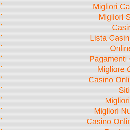
Migliori Ca
Migliori 
Casi
Lista Casi
Onlin
Pagamenti
Migliore
Casino Onl
Si
Miglior
Migliori N
Casino Onli