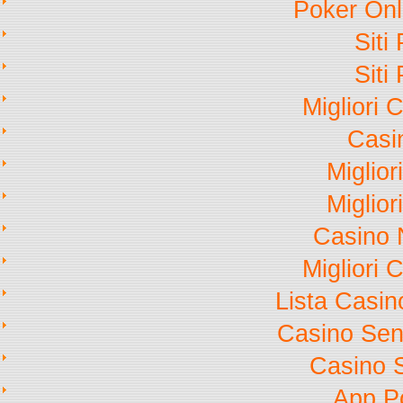
Poker Onl
Siti
Siti
Migliori
Casi
Miglior
Miglior
Casino 
Migliori
Lista Casi
Casino Sen
Casino 
App Po