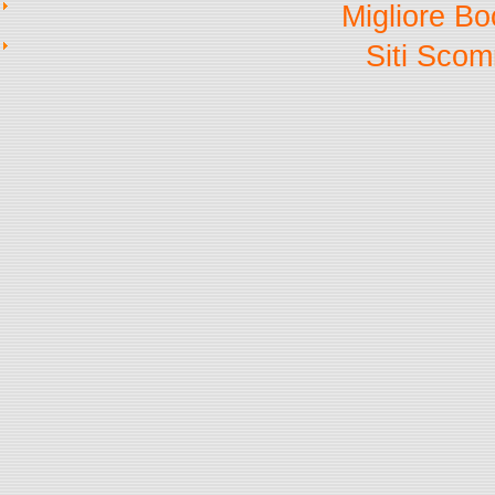
Migliore B
Siti Sco