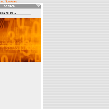
sino Non Aams