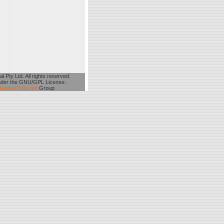
l Pty Ltd. All rights reserved.
under the GNU/GPL License.
amboChina.net
Group