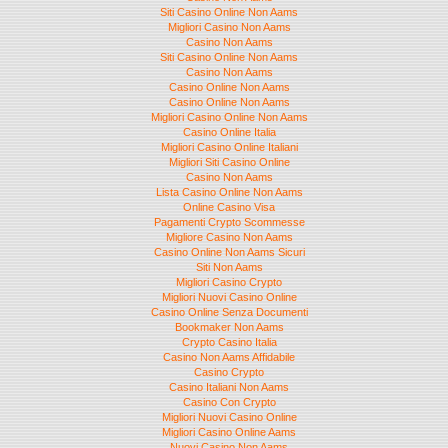
Siti Casino Online Non Aams
Migliori Casino Non Aams
Casino Non Aams
Siti Casino Online Non Aams
Casino Non Aams
Casino Online Non Aams
Casino Online Non Aams
Migliori Casino Online Non Aams
Casino Online Italia
Migliori Casino Online Italiani
Migliori Siti Casino Online
Casino Non Aams
Lista Casino Online Non Aams
Online Casino Visa
Pagamenti Crypto Scommesse
Migliore Casino Non Aams
Casino Online Non Aams Sicuri
Siti Non Aams
Migliori Casino Crypto
Migliori Nuovi Casino Online
Casino Online Senza Documenti
Bookmaker Non Aams
Crypto Casino Italia
Casino Non Aams Affidabile
Casino Crypto
Casino Italiani Non Aams
Casino Con Crypto
Migliori Nuovi Casino Online
Migliori Casino Online Aams
Nuovi Casino Non Aams