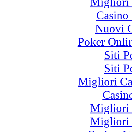
Migliori
Casino 
Nuovi C
Poker Onli
Siti 
Siti 
Migliori 
Casin
Migliori
Migliori