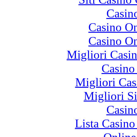
Casin
Casino O
Casino O
Migliori Casi
Casino 
Migliori Cas
Migliori S
Casin
Lista Casin