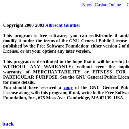
Nuovi Casino Online
C
Copyright 2000-2003
Albrecht Günther
This program is free software; you can redistribute it and/
modify it under the terms of the GNU General Public License 
published by the Free Software Foundation; either version 2 of t
License, or (at your option) any later version.
This program is distributed in the hope that it will be useful, b
WITHOUT ANY WARRANTY; without even the impli
warranty of MERCHANTABILITY or FITNESS FOR
PARTICULAR PURPOSE. See the GNU General Public Licen
for more details.
You should have received a
copy
of the GNU General Publ
License along with this program; if not, write to the Free Softwa
Foundation, Inc., 675 Mass Ave, Cambridge, MA 02139, USA.
back